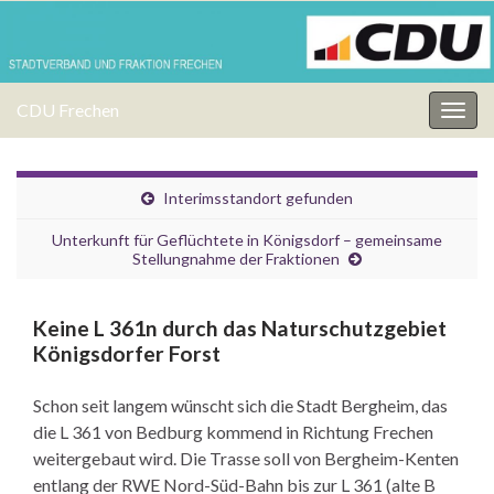
CDU Frechen
Navi
umsc
Interimsstandort gefunden
Unterkunft für Geflüchtete in Königsdorf – gemeinsame
Stellungnahme der Fraktionen
Keine L 361n durch das Naturschutzgebiet
Königsdorfer Forst
Schon seit langem wünscht sich die Stadt Bergheim, das
die L 361 von Bedburg kommend in Richtung Frechen
weitergebaut wird. Die Trasse soll von Bergheim-Kenten
entlang der RWE Nord-Süd-Bahn bis zur L 361 (alte B