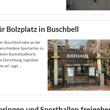
r Bolzplatz in Buschbell
en-Buschbell nahe an der
verschiedene Sportarten zu
 einem Basketballkorb.
ge Einrichtung, tagsüber
he an“, sagt …
bringen und Sporthallen freigebe