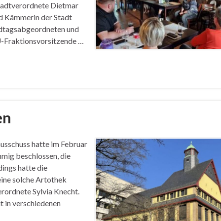
tadtverordnete Dietmar
d Kämmerin der Stadt
ndtagsabgeordneten und
U-Fraktionsvorsitzende …
en
usschuss hatte im Februar
mmig beschlossen, die
dings hatte die
eine solche Artothek
verordnete Sylvia Knecht.
t in verschiedenen