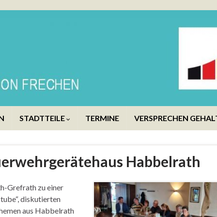
N
STADTTEILE
TERMINE
VERSPRECHEN GEHAL
uerwehrgerätehaus Habbelrath
-Grefrath zu einer
ube“, diskutierten
 Themen aus Habbelrath